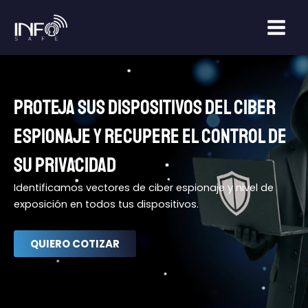
Ir
Main
al
Men
contenido
PROTEJA SUS DISPOSITIVOS DEL CIBER
ESPIONAJE Y RECUPERE EL CONTROL DE
SU PRIVACIDAD
Identificamos vectores de ciber espionaje y nivel de
exposición en todos tus dispositivos.
QUIERO COTIZAR